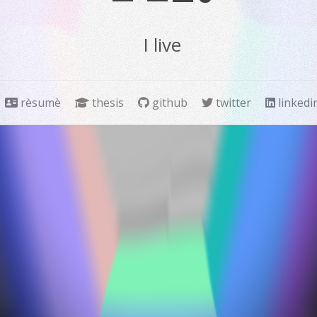
I live in A
rèsumè
thesis
github
twitter
linkedi